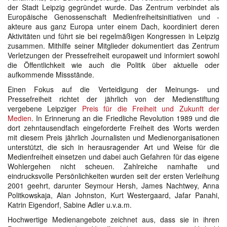
der Stadt Leipzig gegründet wurde. Das Zentrum verbindet als
Europäische Genossenschaft Medienfreiheitsinitiativen und -
akteure aus ganz Europa unter einem Dach, koordiniert deren
Aktivitäten und führt sie bei regelmäßigen Kongressen in Leipzig
zusammen. Mithilfe seiner Mitglieder dokumentiert das Zentrum
Verletzungen der Pressefreiheit europaweit und informiert sowohl
die Öffentlichkeit wie auch die Politik über aktuelle oder
aufkommende Missstände.
Einen Fokus auf die Verteidigung der Meinungs- und
Pressefreiheit richtet der jährlich von der Medienstiftung
vergebene Leipziger
Preis für die Freiheit und Zukunft der
Medien
. In Erinnerung an die Friedliche Revolution 1989 und die
dort zehntausendfach eingeforderte Freiheit des Worts werden
mit diesem Preis jährlich Journalisten und Medienorganisationen
unterstützt, die sich in herausragender Art und Weise für die
Medienfreiheit einsetzen und dabei auch Gefahren für das eigene
Wohlergehen nicht scheuen. Zahlreiche namhafte und
eindrucksvolle Persönlichkeiten wurden seit der ersten Verleihung
2001 geehrt, darunter Seymour Hersh, James Nachtwey, Anna
Politkowskaja, Alan Johnston, Kurt Westergaard, Jafar Panahi,
Katrin Eigendorf, Sabine Adler u.v.a.m.
Hochwertige Medienangebote zeichnet aus, dass sie in ihren