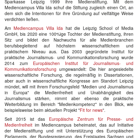
Sparkasse Leipzig 1999 ihre Medienstiftung. Mit dem
Mediencampus Villa Ida schuf die Stiftung zugleich einen Ort, an
dem sich die Intentionen für ihre Gründung auf vielfältige Weise
verdichten ließen.
Am
Mediencampus Villa Ida
hat die Leipzig School of Media
GmbH, bis 2020 eine 100%ige Tochter der Medienstiftung, ihren
Sitz und bildet den Nachwuchs für alle Medienbranchen
berufsbegleitend auf höchstem wissenschaftlichem und
praktischem Niveau aus. Das 2003 gegründete Institut für
praktische Journalismus- und Kommunikationsforschung wurde
2014 zum
Europäischen Institut für Journalismus- und
Kommunikationsforschung
umgewandelt: Die hier angesiedelte
wissenschaftliche Forschung, die regelmäßig in Dissertationen,
aber auch in wissenschaftliche Kongresse am Standort Leipzig
mündet, will mit ihrem Forschungsfeld "Medien und Journalismus
in Europa" die Medienfreiheit und Unabhängigkeit des
Journalismus stärken, nimmt aber ebenso die praktische
Weiterbildung im Bereich "Medienkompetenz" in den Blick, wie
beispielsweise beim aktuellen Projekt "
Fit for news
".
Seit 2015 ist das
Europäische Zentrum für Presse- und
Medienfreiheit
im Mediencampus beheimatet, das auf Initiative
der Medienstiftung und mit Unterstützung des Europäischen
Parlaments, der Bundesregierung, des Freistaates Sachsen und